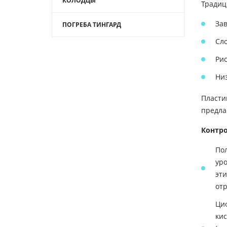
КОЛОДЦЫ
Традиц
Зав
ПОГРЕБА ТИНГАРД
Сло
Рис
Ни
Пласти
предла
Контро
По
уро
эт
от
Ци
ки