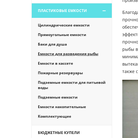
произв
ПЛАСТИКОВЫЕ ЕМКОСТИ
Благод
прочно
Цилиндрические емкости
обеспе
эффект
Прямоугольные емкости
прочно
Баки для душа
рыбы в
Емкости для разведения рыбы
минима
Емкости в кассете
вытека
также 
Пожарные резервуары
Подземные емкости для питьевой
воды
Подземные емкости
Емкости накопительные
Комплектующие
БЮДЖЕТНЫЕ КУПЕЛИ