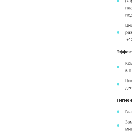
(ка
пла
по
Ци
раз
+12
Эффект
Ко
в 
Циф
де
Гигиен
Гла
За
ми