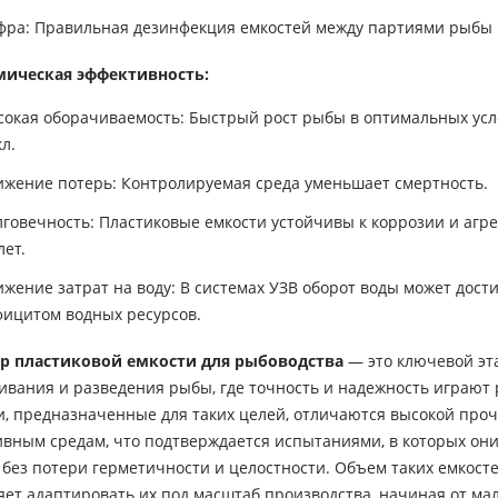
фра: Правильная дезинфекция емкостей между партиями рыбы м
мическая эффективность:
сокая оборачиваемость: Быстрый рост рыбы в оптимальных усл
л.
ижение потерь: Контролируемая среда уменьшает смертность.
говечность: Пластиковые емкости устойчивы к коррозии и агре
лет.
жение затрат на воду: В системах УЗВ оборот воды может дости
фицитом водных ресурсов.
 пластиковой емкости для рыбоводства
— это ключевой эт
вания и разведения рыбы, где точность и надежность играю
и, предназначенные для таких целей, отличаются высокой про
ивным средам, что подтверждается испытаниями, в которых он
 без потери герметичности и целостности. Объем таких емкостей
яет адаптировать их под масштаб производства, начиная от м