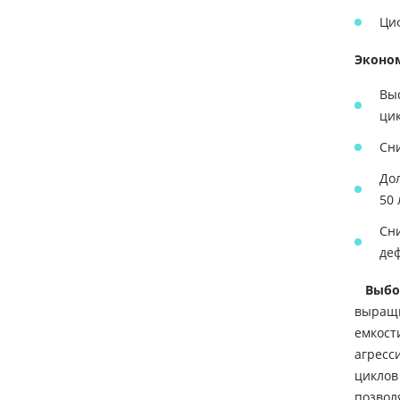
Ци
Эконо
Вы
цик
Сн
Дол
50 
Сни
де
Выбор
выращи
емкост
агресс
циклов
позвол