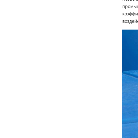
промыш
коэффи
воздей