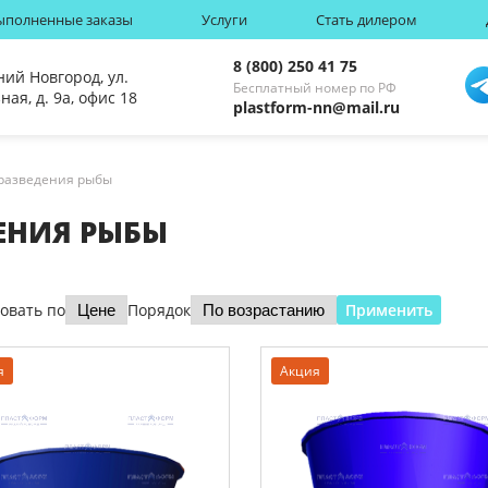
ыполненные заказы
Услуги
Стать дилером
8 (800) 250 41 75
ний Новгород, ул.
Бесплатный номер по РФ
ная, д. 9а, офис 18
plastform-nn@mail.ru
 разведения рыбы
ЕНИЯ РЫБЫ
овать по
Порядок
я
Акция