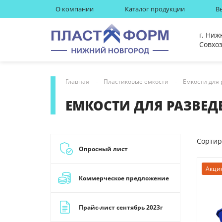
О компании
Каталог продукции
В
г. Ниж
Совхоз
Главная
Пластиковые емкости
Емкости для
ЕМКОСТИ ДЛЯ РАЗВЕД
Сортир
Опросный лист
Акци
Коммерческое предложение
Прайс-лист сентябрь 2023г