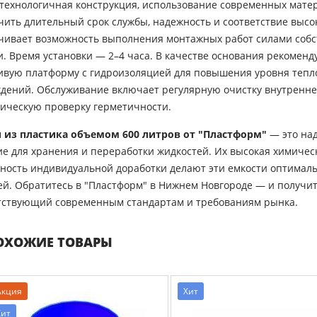
технологичная конструкция, использование современных матер
чить длительный срок службы, надежность и соответствие высо
чивает возможность выполнения монтажных работ силами собс
и. Время установки — 2–4 часа. В качестве основания рекоменд
ивую платформу с гидроизоляцией для повышения уровня тепл
дений. Обслуживание включает регулярную очистку внутренн
ическую проверку герметичности.
 из пластика объемом 600 литров от "Пластформ"
— это на
е для хранения и переработки жидкостей. Их высокая химическ
ность индивидуальной доработки делают эти емкости оптима
ей. Обратитесь в "Пластформ" в Нижнем Новгороде — и получи
тствующий современным стандартам и требованиям рынка.
ОХОЖИЕ ТОВАРЫ
Акция
Хит
Хит