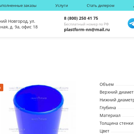
ыполненные заказы
Услуги
Стать дилером
8 (800) 250 41 75
ний Новгород, ул.
Бесплатный номер по РФ
ная, д. 9а, офис 18
plastform-nn@mail.ru
Объем
я
Верхний диамет
Нижний диамет
Глубина
Материал
Толщина стенки
Цвет