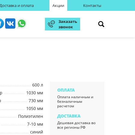
Доставка и оплата
Акции
Контакты
Заказать
звонок
600 л
ОПЛАТА
р
1030 мм
Оплата наличным и
р
730 мм
безналичным
расчетом
1050 мм
ДОСТАВКА
Полиэтилен
Дешевая доставка во
7-10 мм
все регионы РФ
синий